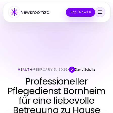
Newsroomza
Blog / News
HEALTH
FEBRUARY 5, 2026
David Schultz
D
Professioneller
Pflegedienst Bornheim
für eine liebevolle
Betreuung zu Hause