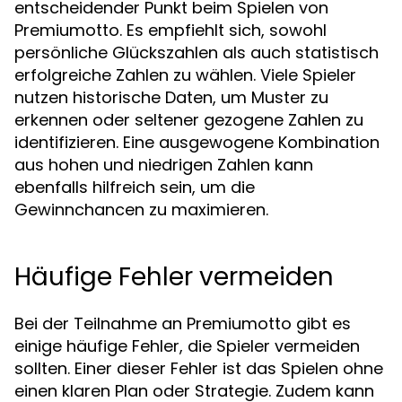
entscheidender Punkt beim Spielen von
Premiumotto. Es empfiehlt sich, sowohl
persönliche Glückszahlen als auch statistisch
erfolgreiche Zahlen zu wählen. Viele Spieler
nutzen historische Daten, um Muster zu
erkennen oder seltener gezogene Zahlen zu
identifizieren. Eine ausgewogene Kombination
aus hohen und niedrigen Zahlen kann
ebenfalls hilfreich sein, um die
Gewinnchancen zu maximieren.
Häufige Fehler vermeiden
Bei der Teilnahme an Premiumotto gibt es
einige häufige Fehler, die Spieler vermeiden
sollten. Einer dieser Fehler ist das Spielen ohne
einen klaren Plan oder Strategie. Zudem kann