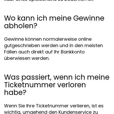
Wo kann ich meine Gewinne
abholen?
Gewinne können normalerweise online
gutgeschrieben werden und in den meisten
Fällen auch direkt auf Ihr Bankkonto
überwiesen werden.
Was passiert, wenn ich meine
Ticketnummer verloren
habe?
Wenn Sie Ihre Ticketnummer verlieren, ist es
wichtig, umgehend den Kundenservice zu