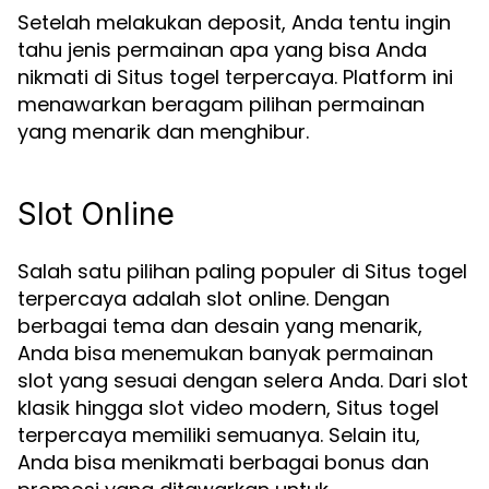
Setelah melakukan deposit, Anda tentu ingin
tahu jenis permainan apa yang bisa Anda
nikmati di Situs togel terpercaya. Platform ini
menawarkan beragam pilihan permainan
yang menarik dan menghibur.
Slot Online
Salah satu pilihan paling populer di Situs togel
terpercaya adalah slot online. Dengan
berbagai tema dan desain yang menarik,
Anda bisa menemukan banyak permainan
slot yang sesuai dengan selera Anda. Dari slot
klasik hingga slot video modern, Situs togel
terpercaya memiliki semuanya. Selain itu,
Anda bisa menikmati berbagai bonus dan