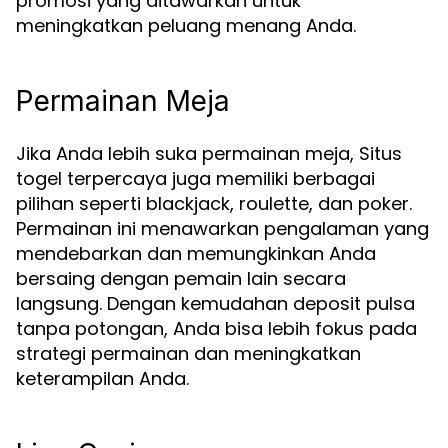
promosi yang ditawarkan untuk
meningkatkan peluang menang Anda.
Permainan Meja
Jika Anda lebih suka permainan meja, Situs
togel terpercaya juga memiliki berbagai
pilihan seperti blackjack, roulette, dan poker.
Permainan ini menawarkan pengalaman yang
mendebarkan dan memungkinkan Anda
bersaing dengan pemain lain secara
langsung. Dengan kemudahan deposit pulsa
tanpa potongan, Anda bisa lebih fokus pada
strategi permainan dan meningkatkan
keterampilan Anda.