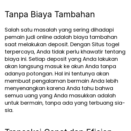
Tanpa Biaya Tambahan
Salah satu masalah yang sering dihadapi
pemain judi online adalah biaya tambahan
saat melakukan deposit. Dengan Situs togel
terpercaya, Anda tidak perlu khawatir tentang
biaya ini. Setiap deposit yang Anda lakukan
akan langsung masuk ke akun Anda tanpa
adanya potongan. Hal ini tentunya akan
membuat pengalaman bermain Anda lebih
menyenangkan karena Anda tahu bahwa
semua uang yang Anda masukkan adalah
untuk bermain, tanpa ada yang terbuang sia-
sia.