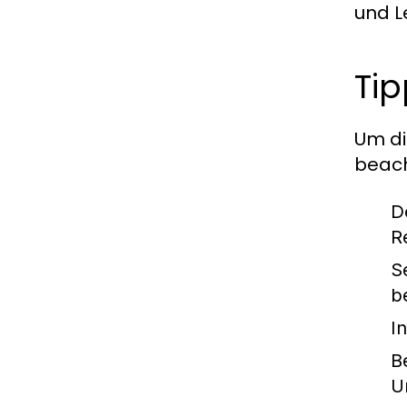
und L
Tip
Um di
beach
D
R
S
b
I
B
U