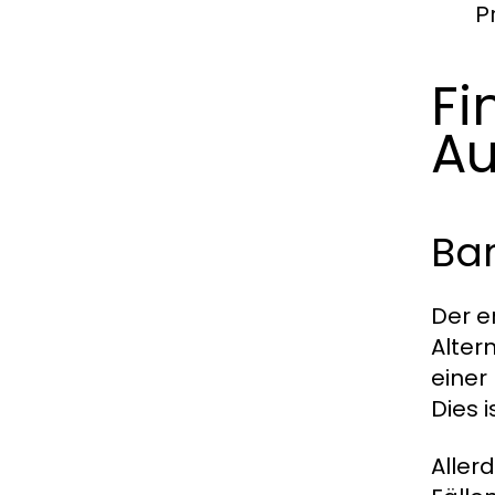
P
Fi
Au
Bar
Der e
Alter
einer
Dies 
Aller