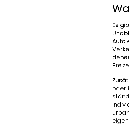
Wa
Es gi
Unabh
Auto 
Verke
denen
Freize
Zusät
oder 
ständ
indivi
urban
eigen