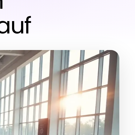
n
auf