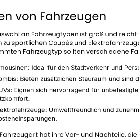
ten von Fahrzeugen
uswahl an Fahrzeugtypen ist groß und reich
in zu sportlichen Coupés und Elektrofahrzeug
mmten Fahrzeugtyp sollten verschiedene Fak
imousinen:
Ideal für den Stadtverkehr und Per
ombis:
Bieten zusätzlichen Stauraum und sind da
UVs:
Eignen sich hervorragend für unbefestigt
itzkomfort.
lektrofahrzeuge:
Umweltfreundlich und zunehme
osteneinsparungen.
Fahrzeugart hat ihre Vor- und Nachteile, die