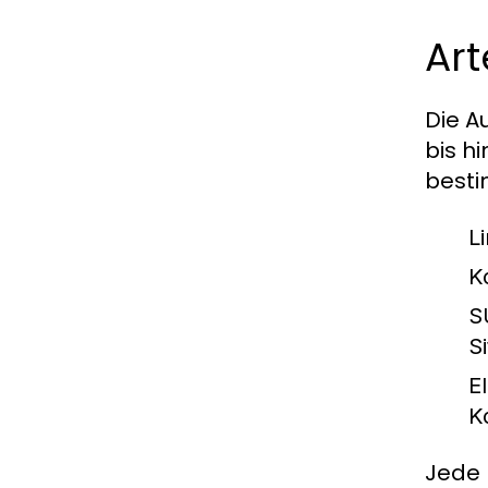
Ar
Die A
bis h
besti
L
K
S
S
E
K
Jede 